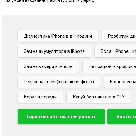
* За умови виконання ремонту у СЦ "А-Сервіс"
Діагностика iPhone від 1 години
Розбитий дис
Заміна акумулятора в iPhone
Вода і iPhone, 
Заміна камери в iPhone
Не працює мікрофон в
Резервна копія (контакти, фото)
Відновлення
Корисні поради
Купуй безкоштовно OLX
Гарантійний і платний ремонт
Вартіст