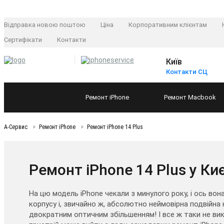
Відправка новою поштою
Ціна
Корпоративним клієнтам
Сертифікати
Контакти
Київ
Контакти СЦ
Ремонт
iPhone
Ремонт
Macbook
А-Сервис
Ремонт iPhone
Ремонт iPhone 14 Plus
Ремонт iPhone 14 Plus у Ки
На цю модель iPhone чекали з минулого року, і ось вона
корпусу і, звичайно ж, абсолютно неймовірна подвійна
двократним оптичним збільшенням! І все ж таки не ви