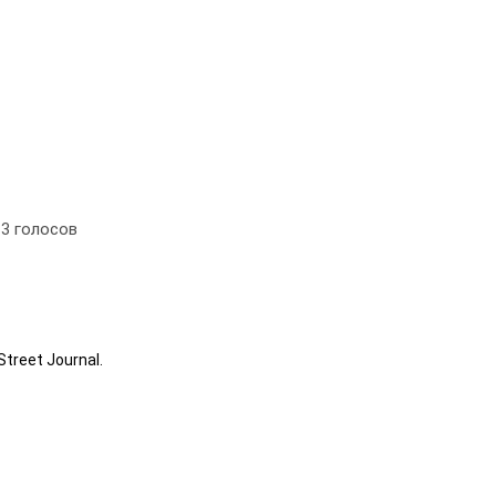
и
3
голосов
treet Journal.