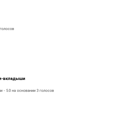
голосов
ки-вкладыши
ши
-
5.0
на основании
3
голосов