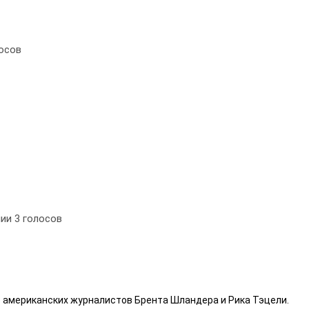
осов
нии
3
голосов
е американских журналистов Брента Шландера и Рика Тэцели.