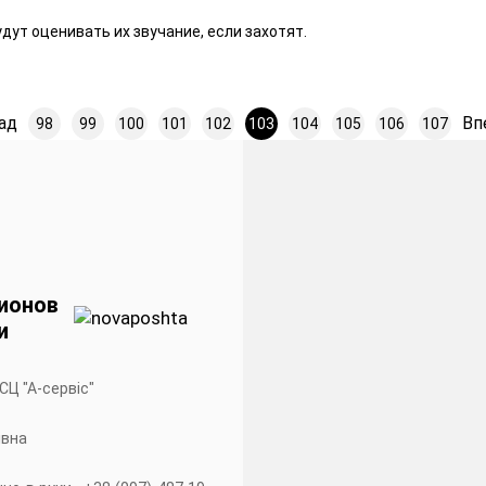
дут оценивать их звучание, если захотят.
ад
Вп
98
99
100
101
102
103
104
105
106
107
ионов
и
 СЦ "А-сервiс"
івна