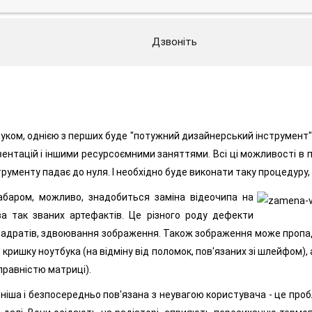
Дзвоніть
буком, однією з перших буде "потужний дизайнерський інструмент". 
ентацій і іншими ресурсоємними заняттями. Всі ці можливості в п
рументу падає до нуля. І необхідно буде виконати таку процедуру,
абаром, можливо, знадобиться заміна відеочипа на
 так званих артефактів. Це різного роду дефекти
вадратів, здвоювання зображення. Також зображення може пропадат
кришку ноутбука (на відміну від поломок, пов'язаних зі шлейфом),
правністю матриці).
іша і безпосередньо пов'язана з неувагою користувача - це пробл