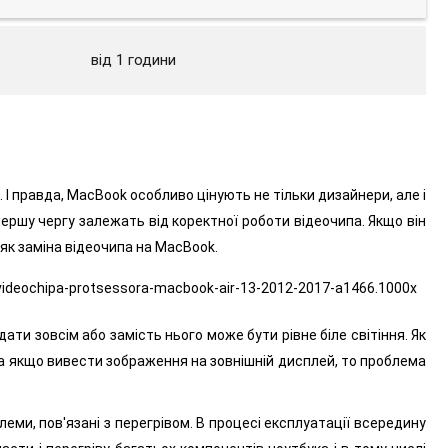
від 1 години
І правда, MacBook особливо цінують не тільки дизайнери, але і
ершу чергу залежать від коректної роботи відеочипа. Якщо він
 як заміна відеочипа на MacBook.
и зовсім або замість нього може бути рівне біле світіння. Як
 а якщо вивести зображення на зовнішній дисплей, то проблема
еми, пов'язані з перегрівом. В процесі експлуатації всередину