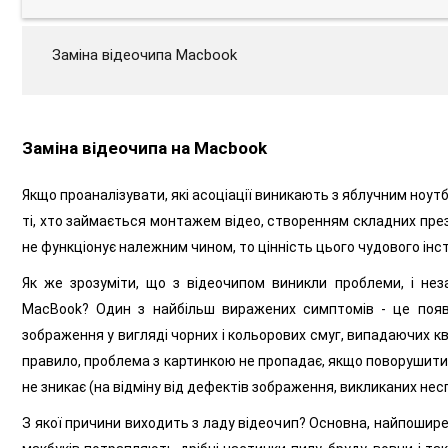
Заміна відеочипа Macbook
Заміна відеочипа на Macbook
Якщо проаналізувати, які асоціації виникають з яблучним ноут
ті, хто займається монтажем відео, створенням складних през
не функціонує належним чином, то цінність цього чудового інст
Як же зрозуміти, що з відеочипом виникли проблеми, і нез
MacBook? Один з найбільш виражених симптомів - це поява
зображення у вигляді чорних і кольорових смуг, випадаючих к
правило, проблема з картинкою не пропадає, якщо поворушити 
не зникає (на відміну від дефектів зображення, викликаних нес
З якої причини виходить з ладу відеочип? Основна, найпоширен