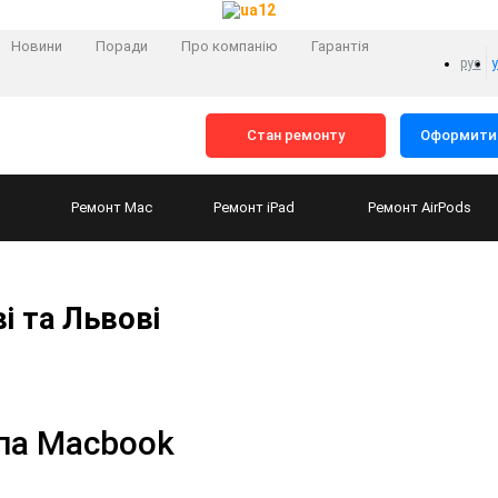
Новини
Поради
Про компанію
Гарантія
рус
Стан ремонту
Оформити 
Ремонт
Mac
Ремонт
iPad
Ремонт
AirPods
і та Львові
ипа Macbook