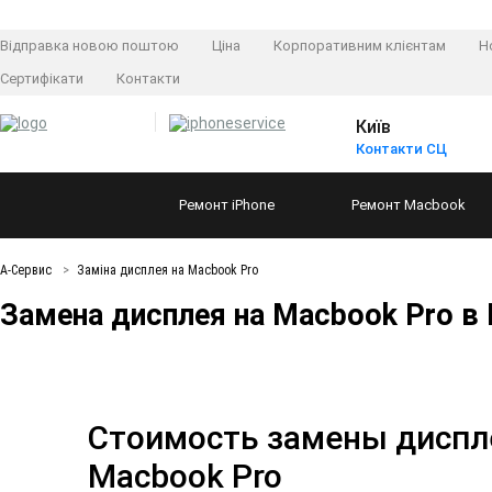
Відправка новою поштою
Ціна
Корпоративним клієнтам
Н
Сертифікати
Контакти
Київ
Контакти СЦ
Ремонт
iPhone
Ремонт
Macbook
А-Сервис
Заміна дисплея на Macbook Pro
Замена дисплея на Macbook Pro в
Стоимость замены диспл
Macbook Pro