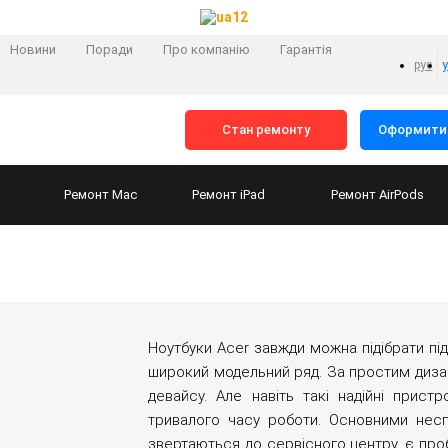
Новини
Поради
Про компанію
Гарантія
рус
Стан ремонту
Оформити 
Ремонт
Mac
Ремонт
iPad
Ремонт
AirPods
Ноутбуки Acer завжди можна підібрати під
широкий модельний ряд. За простим диз
девайсу. Але навіть такі надійні прист
тривалого часу роботи. Основними несп
звертаються до сервісного центру, є про