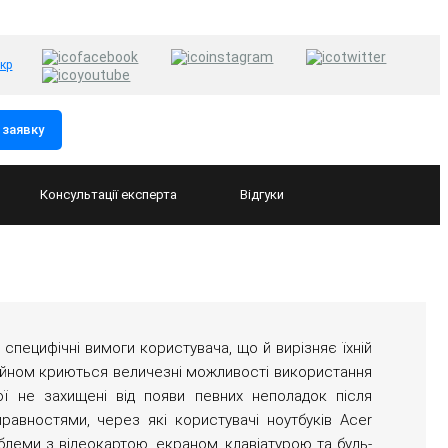
укр
заявку
Консультації
експерта
Відгуки
 специфічні вимоги користувача, що й вирізняє їхній
айном криються величезні можливості використання
рої не захищені від появи певних неполадок після
равностями, через які користувачі ноутбуків Acer
блеми з відеокартою, екраном, клавіатурою та будь-