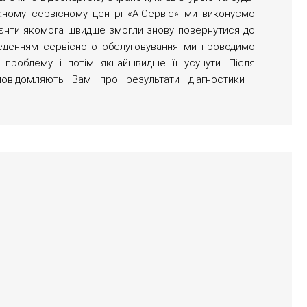
ваному сервісному центрі «А-Сервіс» ми виконуємо
лієнти якомога швидше змогли знову повернутися до
еденням сервісного обслуговування ми проводимо
и проблему і потім якнайшвидше її усунути. Після
повідомляють Вам про результати діагностики і