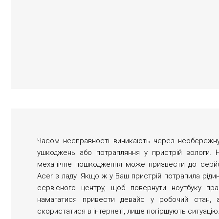
Часом несправності виникають через необережну 
ушкоджень або потрапляння у пристрій вологи. 
механічне пошкодження може призвести до серйо
Acer з ладу. Якщо ж у Ваш пристрій потрапила ріди
сервісного центру, щоб повернути ноутбуку пр
намагатися привести девайс у робочий стан, 
скористатися в інтернеті, лише погіршують ситуацію