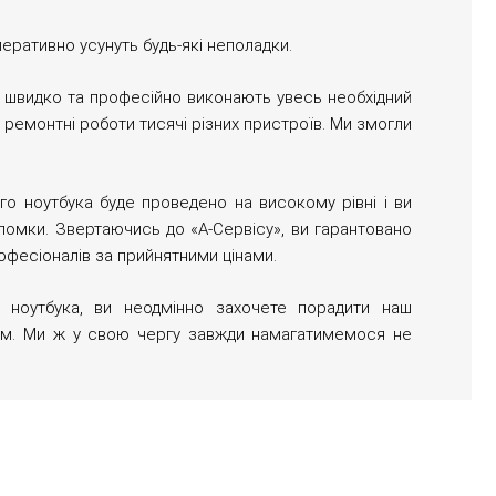
перативно усунуть будь-які неполадки.
и швидко та професійно виконають увесь необхідний
ремонтні роботи тисячі різних пристроїв. Ми змогли
ого ноутбука буде проведено на високому рівні і ви
омки. Звертаючись до «А-Сервісу», ви гарантовано
рофесіоналів за прийнятними цінами.
ноутбука, ви неодмінно захочете порадити наш
им. Ми ж у свою чергу завжди намагатимемося не