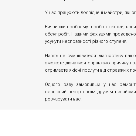
У нас працюють досвідчені майстри, які о
Виявивши проблему в роботі техніки, вон
обсяг робіт. Нашими фахівцями проведено 
усунути несправності різного ступеня.
Навіть не сумнівайтеся: діагностику ваш
зможете дізнатися справжню причину пол
отримаєте якісні послуги від справжніх п
Одного разу замовивши у нас ремонт 
сервісний центр своїм друзям і знайом
розчарувати вас.