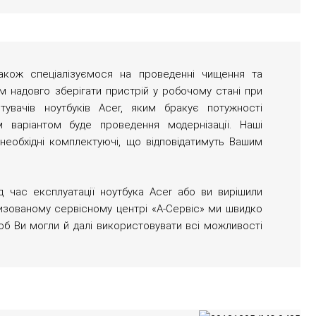
акож спеціалізуємося на проведенні чищення та
 надовго зберігати пристрій у робочому стані при
увачів ноутбуків Acer, яким бракує потужності
м варіантом буде проведення модернізації. Наші
необхідні комплектуючі, що відповідатимуть Вашим
 час експлуатації ноутбука Acer або ви вирішили
изованому сервісному центрі «А-Сервіс» ми швидко
об Ви могли й далі використовувати всі можливості