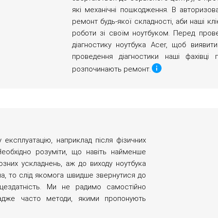
які механічні пошкодження. В авторизо
ремонт будь-якої складності, аби наші к
роботи зі своїм ноутбуком. Перед пров
діагностику ноутбука Acer, щоб виявит
проведення діагностики наші фахівці 
розпочинають ремонт.
експлуатацію, наприклад після фізичних
Необхідно розуміти, що навіть найменше
зних ускладнень, аж до виходу ноутбука
на, то слід якомога швидше звернутися до
ацездатність. Ми не радимо самостійно
адже часто методи, якими пропонують
.