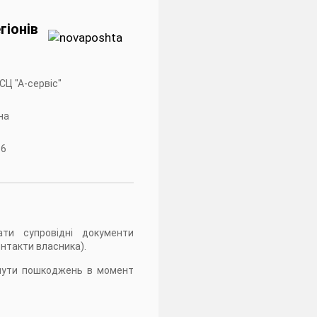
іонів
и
 СЦ "А-сервiс"
на
16
ати супровідні документи
онтакти власника).
кнути пошкоджень в момент