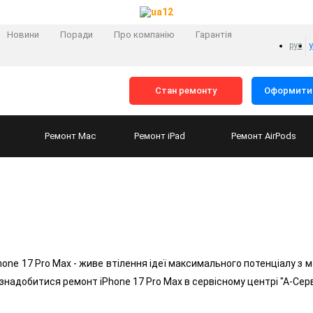
Новини
Поради
Про компанію
Гарантія
рус
Стан ремонту
Оформити 
Ремонт
Mac
Ремонт
iPad
Ремонт
AirPods
one 17 Pro Max - живе втілення ідеї максимального потенціалу з 
надобитися ремонт iPhone 17 Pro Max в сервісному центрі "А-Серв