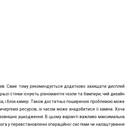
ивів. Саме тому рекомендується додатково захищати дисплей
ьої стінки існують різноманітні чохли та бампери, чий дизайн
нка, і блок камер. Також достатньо поширеною проблемою може
ерпних ресурсів, із часом може знадобитися її заміна. Хоча
є зовнішнє ушкодження. В цьому варіанті важливо максимальна
мога у перевстановленні операційної системи чи налаштування