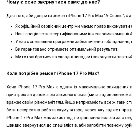
Чому є сенс звернутися саме до нас?
Для того, аби довірити ремонт iPhone 17 Pro Max "А-Сервіс", є д
Як офіційний сервісний центр ми маємо право виконувати я
Наші спеціалісти є сертифікованими інженерами компанії A
У нас є спеціальне програмне забезпечення і обладнання, 
Ви гарантовано отримаєте оптимальний результат;
Ми готові братися за складні випадки і виконувати платн
Коли потрібен ремонт iPhone 17 Pro Max?
Хоча iPhone 17 Pro Max є одним із максимально захищених 
пристрою за допомогою захисного скла (ми із задоволенням за
вражає своїм різноманіттям. Якщо неприємність все ж таки с
бути некоректна робота акумулятора, через яку гаджет прац
iPhone 17 Pro Max має захист від потрапляння вологи за ста
швидко звернутися до спеціалістів, аби запобігти повному р