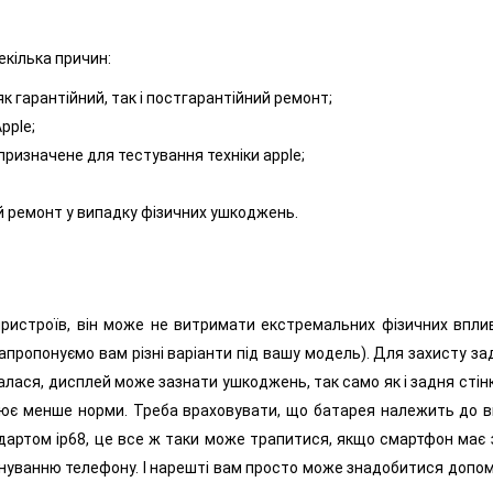
екілька причин:
к гарантійний, так і постгарантійний ремонт;
pple;
призначене для тестування техніки apple;
ий ремонт у випадку фізичних ушкоджень.
пристроїв, він може не витримати екстремальних фізичних впл
пропонуємо вам різні варіанти під вашу модель). Для захисту задн
талася, дисплей може зазнати ушкоджень, так само як і задня сті
ює менше норми. Треба враховувати, що батарея належить до вич
ндартом ip68, це все ж таки може трапитися, якщо смартфон ма
уйнуванню телефону. І нарешті вам просто може знадобитися допо