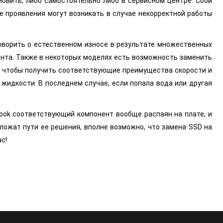
овить, либо самостоятельно либо в сервисном центре. Сбои
е проявления могут возникать в случае некорректной работы
оворить о естественном износе в результате множественных
омента. Также в некоторых моделях есть возможность заменить
я, чтобы получить соответствующие преимущества скорости и
жидкости. В последнем случае, если попала вода или другая
ook соответствующий компонент вообще распаян на плате, и
ложат пути ее решения, вполне возможно, что замена SSD на
с!