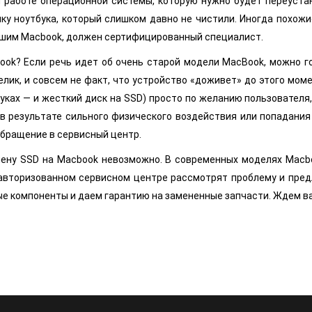
 работе операционной системы, которую нужно будет переустан
у ноутбука, который слишком давно не чистили. Иногда похожи
вашим Macbook, должен сертифицированный специалист.
ook? Если речь идет об очень старой модели MacBook, можно г
велик, и совсем не факт, что устройство «доживет» до этого м
буках — и жесткий диск на SSD) просто по желанию пользовател
 результате сильного физического воздействия или попадания 
обращение в сервисный центр.
мену SSD на Macbook невозможно. В современных моделях Macb
авторизованном сервисном центре рассмотрят проблему и пред
ые компоненты и даем гарантию на замененные запчасти. Ждем ва