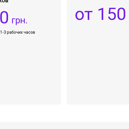
ков
от 150
0
грн.
 1-3 рабочих часов