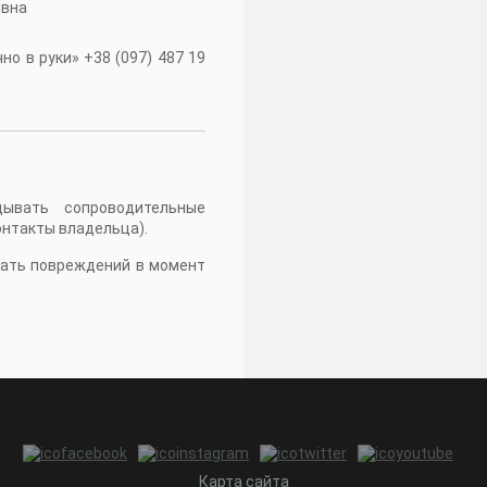
івна
о в руки» +38 (097) 487 19
дывать сопроводительные
онтакты владельца).
жать повреждений в момент
Карта сайта