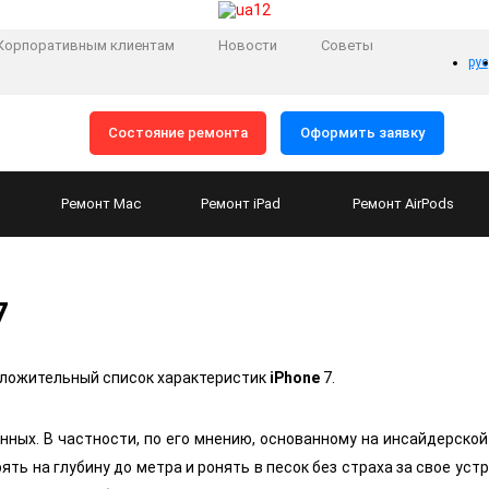
Корпоративным клиентам
Новости
Советы
рус
Состояние ремонта
Оформить заявку
Ремонт
Mac
Ремонт
iPad
Ремонт
AirPods
7
оложительный список характеристик
iPhone
7.
ных. В частности, по его мнению, основанному на инсайдерской
ять на глубину до метра и ронять в песок без страха за свое уст