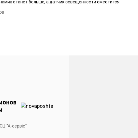
инамик станет больше, а датчик освещенности сместится.
ов
ионов
и
 СЦ "А-сервiс"