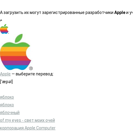
А загрузить их могут зарегистрированные разработчики
Apple
и у
Apple
— выберите перевод:
[ˈæpəl]
яблоко
яблоко
яблочный
of my eyes - свет моих очей
корпорация Apple Computer