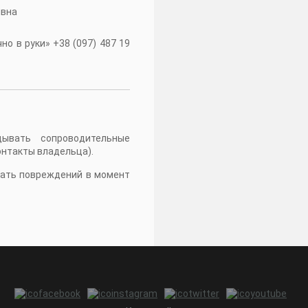
івна
о в руки» +38 (097) 487 19
дывать сопроводительные
онтакты владельца).
жать повреждений в момент