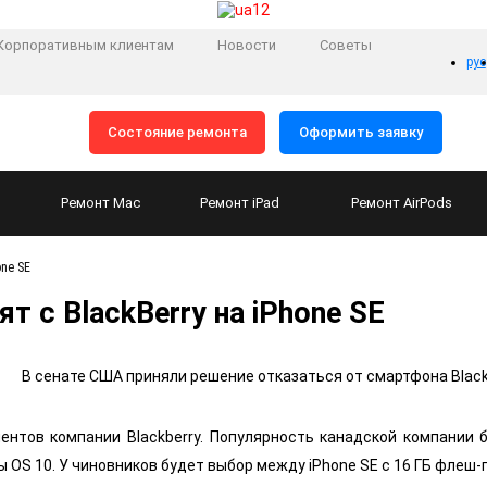
Корпоративным клиентам
Новости
Советы
рус
Состояние ремонта
Оформить заявку
Ремонт
Mac
Ремонт
iPad
Ремонт
AirPods
one SE
 с BlackBerry на iPhone SE
В сенате США приняли решение отказаться от смартфона Black
ентов компании Blackberry. Популярность канадской компании 
 OS 10. У чиновников будет выбор между iPhone SE с 16 ГБ флеш-