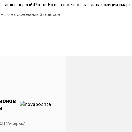
дставлен первый iPhone. Но со временем она сдала позиции смартф
-
5.0
на основании
3
голосов
ионов
и
 СЦ "А-сервiс"