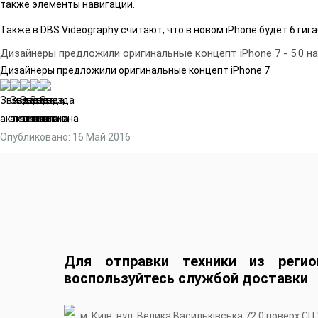
также элементы навигации.
Также в DBS Videography считают, что в новом iPhone будет 6 ги
Дизайнеры предложили оригинальные концепт iPhone 7
-
5.0
н
Дизайнеры предложили оригинальные концепт iPhone 7
Опубликовано: 16 Май 2016
Для отправки техники из регио
воспользуйтесь службой доставки
м. Київ, вул. Велика Васильківська 72 0 поверх СЦ