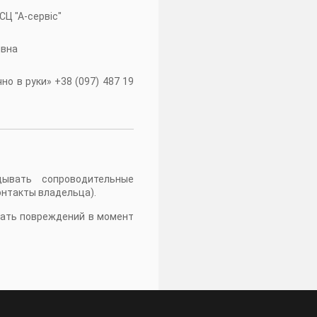
 СЦ "А-сервiс"
івна
о в руки» +38 (097) 487 19
дывать сопроводительные
онтакты владельца).
жать повреждений в момент