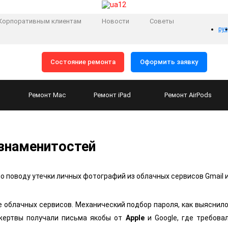
Корпоративным клиентам
Новости
Советы
рус
Состояние ремонта
Оформить заявку
Ремонт
Mac
Ремонт
iPad
Ремонт
AirPods
 знаменитостей
о поводу утечки личных фотографий из облачных сервисов Gmail 
е облачных сервисов. Механический подбор пароля, как выяснил
 жертвы получали письма якобы от
Apple
и Google, где требова