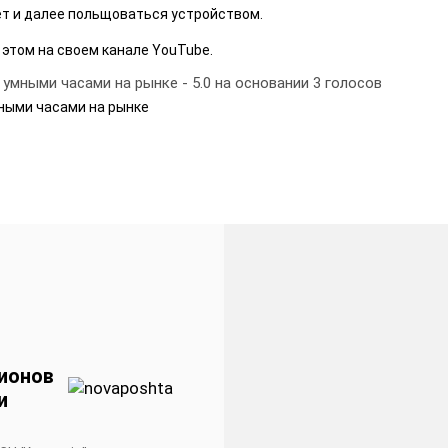
ет и далее польщоваться устройством.
б этом на своем канале YouTube.
 умными часами на рынке
-
5.0
на основании
3
голосов
ными часами на рынке
ионов
и