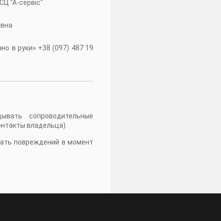
 СЦ "А-сервiс"
івна
о в руки» +38 (097) 487 19
дывать сопроводительные
онтакты владельца).
жать повреждений в момент