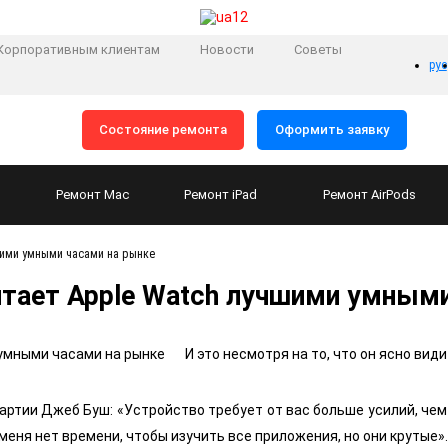
Корпоративным клиентам
Новости
Советы
рус
Состояние ремонта
Оформить заявку
Ремонт
Mac
Ремонт
iPad
Ремонт
AirPods
шими умными часами на рынке
тает Apple Watch лучшими умными
И это несмотря на то, что он ясно види
артии Джеб Буш: «Устройство требует от вас больше усилий, чем х
меня нет времени, чтобы изучить все приложения, но они крутые».