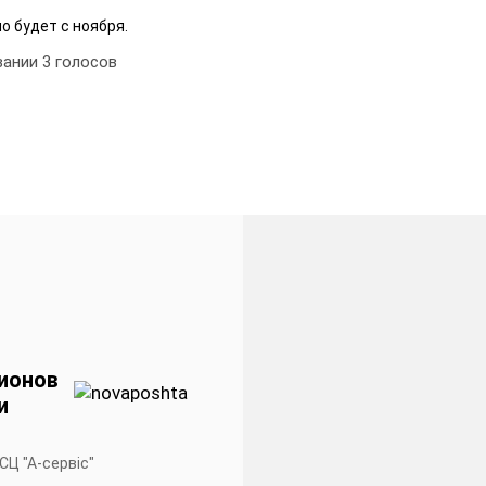
о будет с ноября.
вании
3
голосов
ионов
и
 СЦ "А-сервiс"