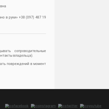
івна
о в руки» +38 (097) 487 19
дывать сопроводительные
онтакты владельца).
жать повреждений в момент