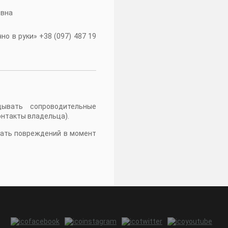
івна
о в руки» +38 (097) 487 19
дывать сопроводительные
онтакты владельца).
жать повреждений в момент