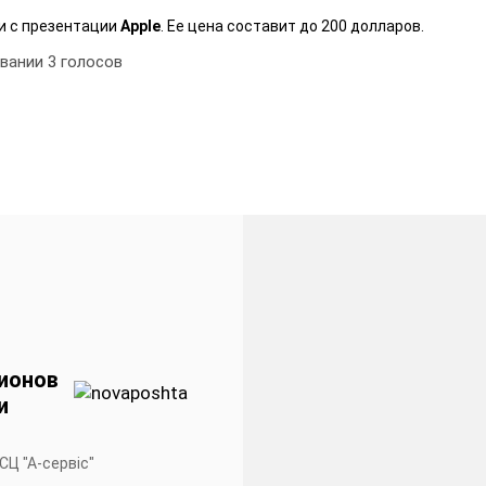
и с презентации
Apple
. Ее цена составит до 200 долларов.
овании
3
голосов
ионов
и
 СЦ "А-сервiс"