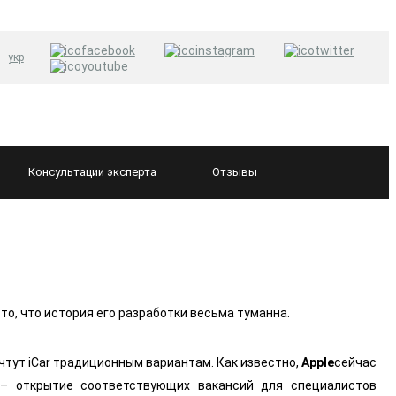
укр
Консультации
эксперта
Отзывы
 то, что история его разработки весьма туманна.
чтут iCar традиционным вариантам. Как известно,
Apple
сейчас
 – открытие соответствующих вакансий для специалистов