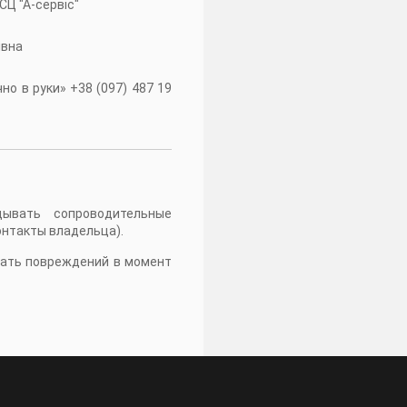
 СЦ "А-сервiс"
івна
о в руки» +38 (097) 487 19
дывать сопроводительные
онтакты владельца).
жать повреждений в момент