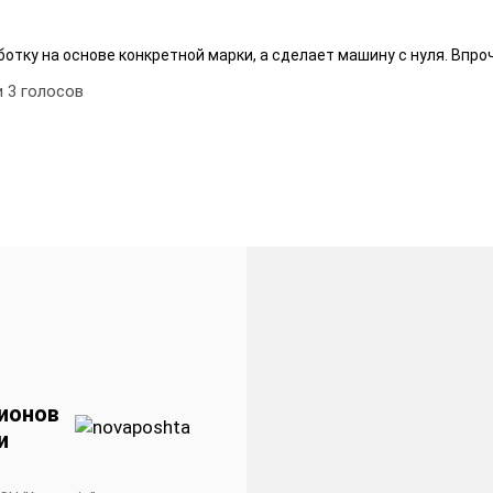
тку на основе конкретной марки, а сделает машину с нуля. Впроч
и
3
голосов
ионов
и