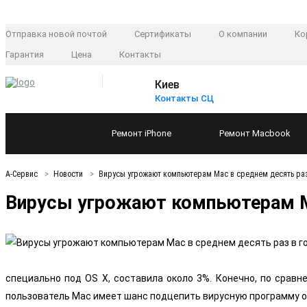
Отправка новой почтой
Сертификаты
О компании
Ко
Гарантия
Цена
Контакты
Киев
Контакты СЦ
Ремонт
iPhone
Ремонт
Macbook
А-Сервис
Новости
Вирусы угрожают компьютерам Mac в среднем десять раз
Вирусы угрожают компьютерам Ma
специально под OS X, составила около 3%. Конечно, по срав
пользователь Mac имеет шанс подцепить вирусную программу око