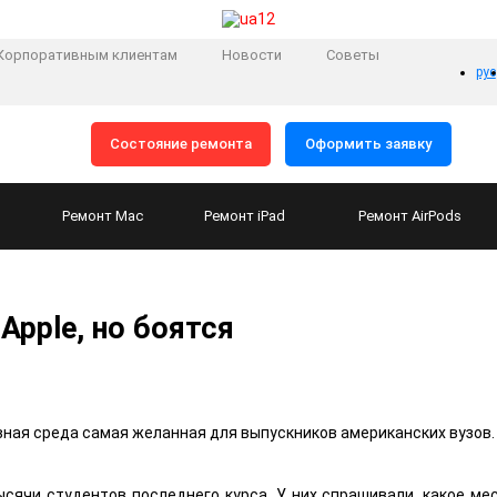
Корпоративным клиентам
Новости
Советы
рус
Состояние ремонта
Оформить заявку
Ремонт
Mac
Ремонт
iPad
Ремонт
AirPods
Apple, но боятся
вная среда самая желанная для выпускников американских вузов.
ячи студентов последнего курса. У них спрашивали, какое ме