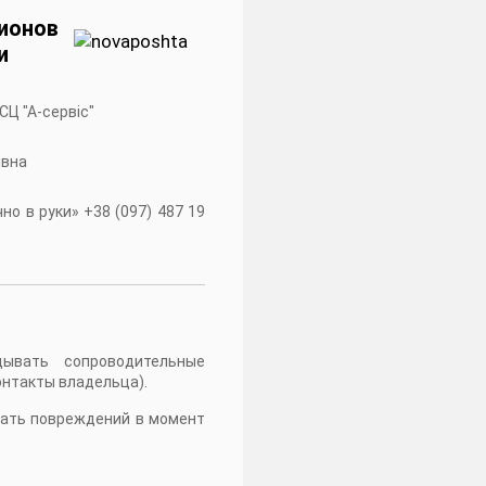
ионов
и
 СЦ "А-сервiс"
івна
о в руки» +38 (097) 487 19
дывать сопроводительные
онтакты владельца).
жать повреждений в момент