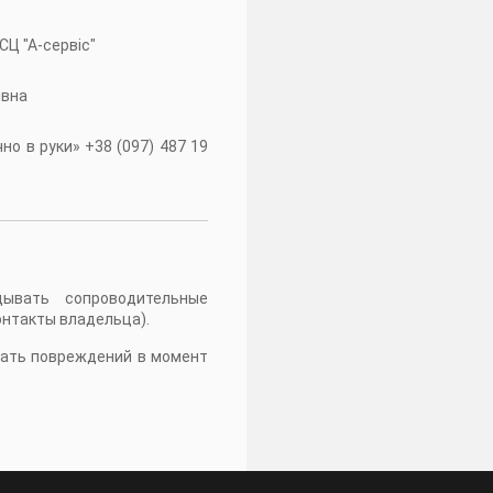
 СЦ "А-сервiс"
івна
о в руки» +38 (097) 487 19
дывать сопроводительные
онтакты владельца).
жать повреждений в момент