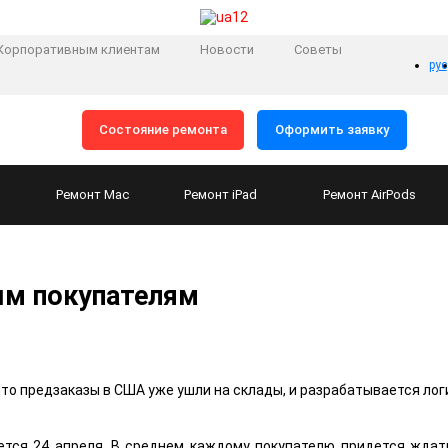
Корпоративным клиентам
Новости
Советы
рус
Состояние ремонта
Оформить заявку
Ремонт
Mac
Ремонт
iPad
Ремонт
AirPods
вым покупателям
что предзаказы в США уже ушли на склады, и разрабатывается ло
ется 24 апреля. В среднем каждому покупателю придется ждать