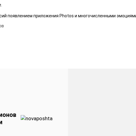
.
сий появлением приложения Photos и многочисленными эмоциями- e
ов
ионов
и