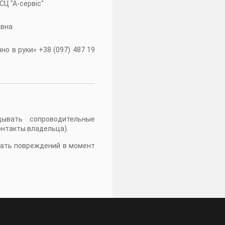
 СЦ "А-сервiс"
івна
о в руки» +38 (097) 487 19
дывать сопроводительные
онтакты владельца).
жать повреждений в момент