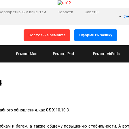
Корпоративным клиентам
Новости
Советы
рус
Состояние ремонта
Оформить заявку
Ремонт
Mac
Ремонт
iPad
Ремонт
AirPods
4
абного обновления, как
OS X
10.10.3.
бкам и багам, а также общему повышению стабильности. А во