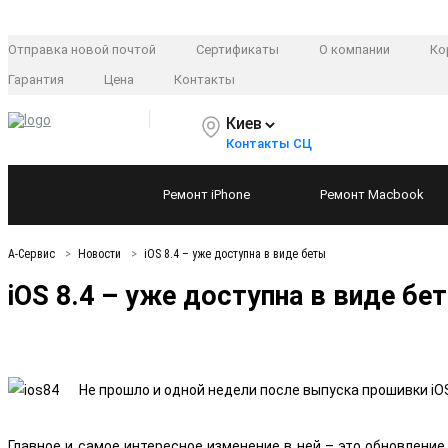
Отправка новой почтой
Сертификаты
О компании
Ко
Гарантия
Цена
Контакты
Киев
Контакты СЦ
Ремонт
iPhone
Ремонт
Macbook
А-Сервис
Новости
iOS 8.4 – уже доступна в виде беты
iOS 8.4 – уже доступна в виде бе
Не прошло и одной недели после выпуска прошивки iOS
Главное и самое интересное изменение в ней – это обновление