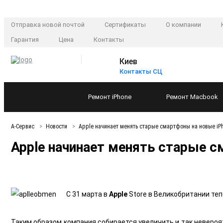
Отправка новой почтой
Сертификаты
О компании
Гарантия
Цена
Контакты
Киев
Контакты СЦ
Ремонт
iPhone
Ремонт
Macbook
А-Сервис
Новости
Apple начинает менять старые смартфоны на новые iP
Apple начинает менять старые с
С 31 марта в
Apple
Store в Великобритании теп
Таким образом компания собирается увеличить и так невероя