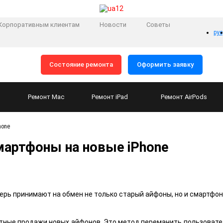
Корпоративным клиентам
Новости
Советы
рус
Состояние ремонта
Оформить заявку
Ремонт
Mac
Ремонт
iPad
Ремонт
AirPods
hone
мартфоны на новые iPhone
ерь принимают на обмен не только старый айфоны, но и смартфоны
тные продажи новых айфонов. Это метод переманить пользовател