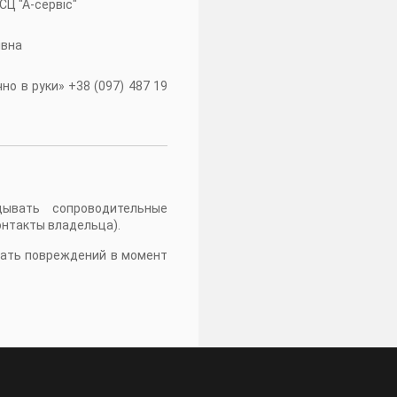
 СЦ "А-сервiс"
івна
о в руки» +38 (097) 487 19
дывать сопроводительные
онтакты владельца).
жать повреждений в момент