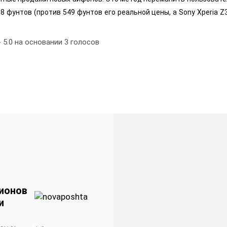
98 фунтов (против 549 фунтов его реальной цены, а Sony Xperia Z
-
5.0
на основании
3
голосов
ионов
и