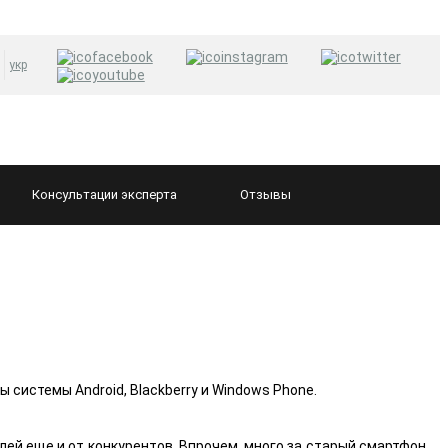
укр
Консультации
эксперта
Отзывы
 системы Android, Blackberry и Windows Phone.
ей еще и от конкурентов. Впрочем, много за старый смартфон