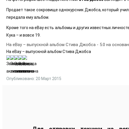
Продает такое сокровище однокурсник Джобса, который учился
передала ему альбом.
Кроме того на eBay есть альбомы и других известных личност
Кука – и вовсе 19.
На eBay – выпускной альбом Стива Джобса
-
5.0
на основа
На eBay – выпускной альбом Стива Джобса
Опубликовано: 20 Март 2015
Для отправки техники из рег