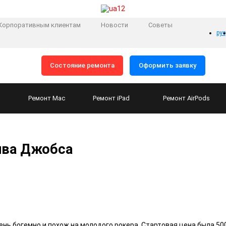
Корпоративным клиентам
Новости
Советы
рус
Состояние ремонта
Оформить заявку
Ремонт
Mac
Ремонт
iPad
Ремонт
AirPods
ива Джобса
нь богемно и похож на молодого рокера. Стартовая цена была 500