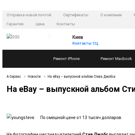
Отправка новой почтой
Сертификаты
О компании
Гарантия
Цена
Контакты
Киев
Контакты СЦ
Ремонт
iPhone
Ремонт
Macbook
А-Сервис
Новости
На eBay – выпускной альбом Стива Джобса
На eBay – выпускной альбом Ст
По смешной цене от 13 тысяч долларов.
На фотографии шестнадцатилетний
Стив Джобс
выглядит оче