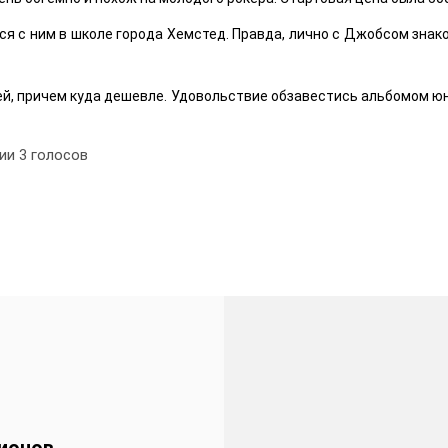
 с ним в школе города Хемстед. Правда, лично с Джобсом знаком 
ей, причем куда дешевле. Удовольствие обзавестись альбомом юн
нии
3
голосов
ионов