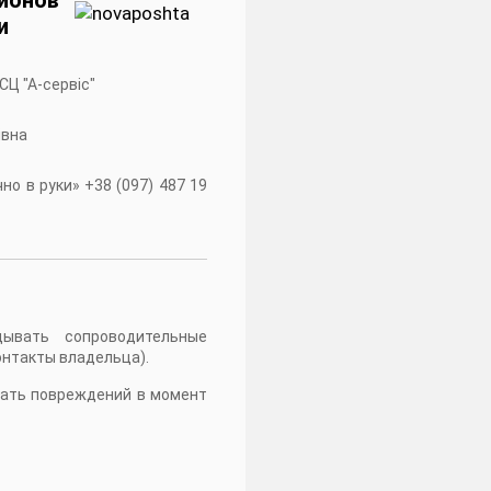
и
 СЦ "А-сервiс"
івна
о в руки» +38 (097) 487 19
дывать сопроводительные
онтакты владельца).
жать повреждений в момент