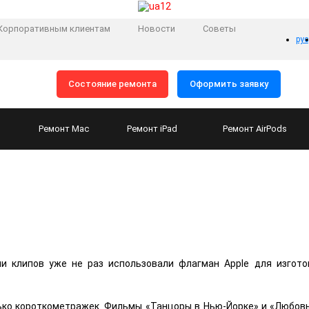
Корпоративным клиентам
Новости
Советы
рус
Состояние ремонта
Оформить заявку
Ремонт
Mac
Ремонт
iPad
Ремонт
AirPods
 клипов уже не раз использовали флагман Apple для изгото
ко короткометражек. Фильмы «Танцоры в Нью-Йорке» и «Любовь