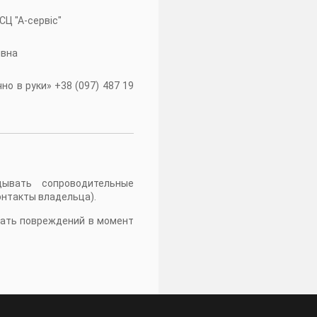
 СЦ "А-сервiс"
івна
о в руки» +38 (097) 487 19
дывать сопроводительные
онтакты владельца).
жать повреждений в момент