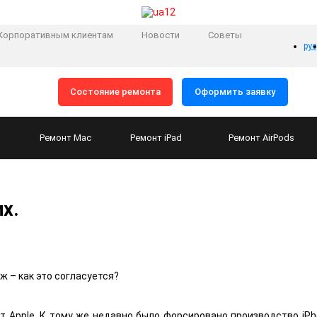
Корпоративным клиентам
Новости
Советы
рус
Состояние ремонта
Оформить заявку
Ремонт
Mac
Ремонт
iPad
Ремонт
AirPods
х.
 – как это согласуется?
т Apple. К тому же недавно было форсировано производство iPh