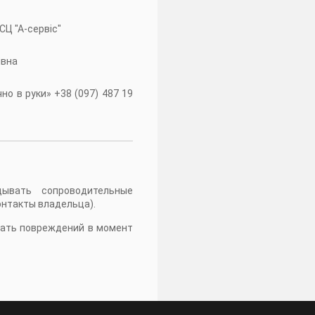
 СЦ "А-сервiс"
івна
о в руки» +38 (097) 487 19
дывать сопроводительные
онтакты владельца).
жать повреждений в момент