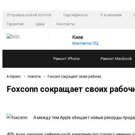
Отправка новой почтой
Сертификаты
О компании
Гарантия
Цена
Контакты
Киев
Контакты СЦ
Ремонт
iPhone
Ремонт
Macbook
А-Сервис
Новости
Foxconn сокращает своих рабочих.
Foxconn сокращает своих рабочи
А между тем Apple обещает новые рекорды продаж
40% всех заказов тайваньской компании поступают именно о