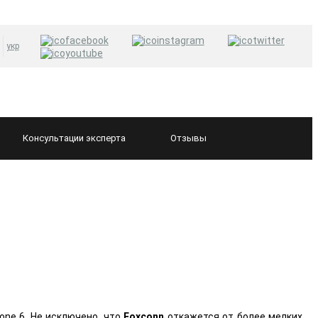
укр
Консультации
эксперта
Отзывы
one 6. Не исключено, что
Foxconn
откажется от более мелких