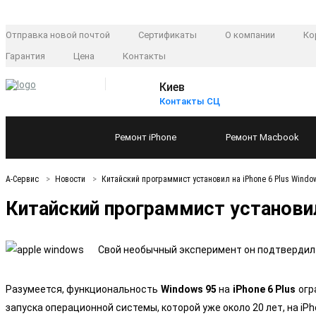
Отправка новой почтой
Сертификаты
О компании
Ко
Гарантия
Цена
Контакты
Киев
Контакты СЦ
Ремонт
iPhone
Ремонт
Macbook
А-Сервис
Новости
Китайский программист установил на iPhone 6 Plus Windo
Китайский программист установил 
Свой необычный эксперимент он подтвердил 
Разумеется, функциональность
Windows 95
на
iPhone 6 Plus
огр
запуска операционной системы, которой уже около 20 лет, на iPh