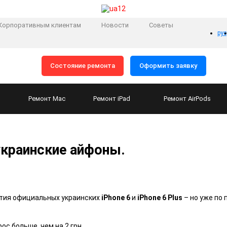
Корпоративным клиентам
Новости
Советы
рус
Состояние ремонта
Оформить заявку
Ремонт
Mac
Ремонт
iPad
Ремонт
AirPods
краинские айфоны.
ртия официальных украинских
iPhone 6
и
iPhone 6 Plus
– но уже по
ос больше, чем на 2 грн.