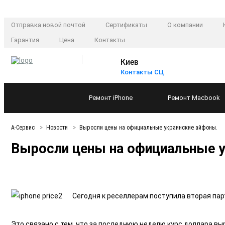
Отправка новой почтой
Сертификаты
О компании
Гарантия
Цена
Контакты
Киев
Контакты СЦ
Ремонт
iPhone
Ремонт
Macbook
А-Сервис
Новости
Выросли цены на официальные украинские айфоны.
Выросли цены на официальные у
Сегодня к реселлерам поступила вторая па
Это связано с тем, что за последнюю неделю курс доллара выр