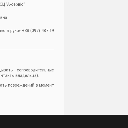
 СЦ "А-сервiс"
івна
о в руки» +38 (097) 487 19
дывать сопроводительные
онтакты владельца).
жать повреждений в момент