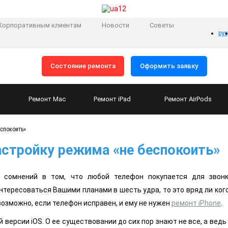
Корпоративным клиентам
Новости
Советы
рус
Состояние ремонта
Оформить заявку
Ремонт
Mac
Ремонт
iPad
Ремонт
AirPods
еспокоить»
астройку режима «не беспокоить»
 сомнений в том, что любой телефон покупается для звон
нтересоваться Вашими планами в шесть удра, то это вряд ли ког
возможно, если телефон исправен, и ему не нужен
ремонт iPhone
.
й версии iOS. О ее существовании до сих пор знают не все, а вед