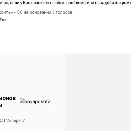
лучае, если у Вас возникнут любые проблемы или понадобится
ремо
коить»
-
5.0
на основании
3
голосов
ть»
ионов
и
 СЦ "А-сервiс"