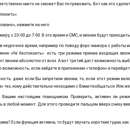
тветственно никто не сможет Вас потревожить. Вот как это сделат
покоить».
ровано», нажмите на него
еру, с 23-00 до 7-00. В это время и СМС, и звонки будут приходить
в неурочное время, например по поводу форс-мажора с работы ил
еню «Не беспокоить» есть три режима приема входящих звонков
ит звонки абсолютно от всех. А вот третий даст возможность вы
ю возможность, если зайдете в приложение «телефон» и перейдете
ность: даже если Вы запретили звонки, то, если этот режим вкл
а» тех, кому действительно неоходимо с Вами пообщаться. Или ж
ь Вашим настоящим помощником. Проверить, активен ли режим
в любой момент. Для этого проведите пальцем вверх снизу вве
ма? Если функция активна, то будут звучать короткие гудки, как 