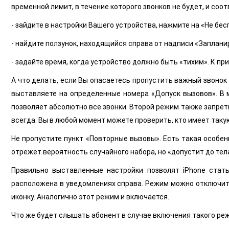
временной лимит, в течение которого звонков не будет, и соо
- зайдите в настройки Вашего устройства, нажмите на «Не бес
- найдите ползунок, находящийся справа от надписи «Заплани
- задайте время, когда устройство должно быть «тихим». К прим
А что делать, если Вы опасаетесь пропустить важный звонок 
выставляете на определенные номера «Допуск вызовов». В м
позволяет абсолютно все звонки. Второй режим также запрет
всегда. Вы в любой момент можете проверить, кто имеет таку
Не пропустите пункт «Повторные вызовы». Есть такая особен
отрежет вероятность случайного набора, но «допустит до тел
Правильно выставленные настройки позволят iPhone стат
расположена в уведомлениях справа. Режим можно отключить 
иконку. Аналогично этот режим и включается.
Что же будет слышать абонент в случае включения такого режи