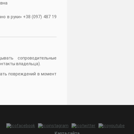
івна
о в руки» +38 (097) 487 19
дывать сопроводительные
онтакты владельца).
жать повреждений в момент
Карта сайта