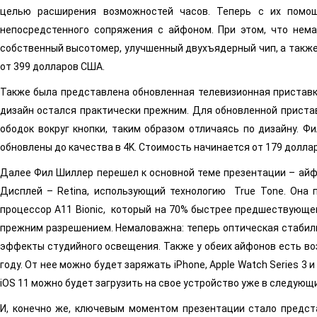
целью расширения возможностей часов. Теперь с их помощ
непосредстенного сопряжения с айфоном. При этом, что нем
собственный высотомер, улучшенный двухъядерный чип, а также 
от 399 долларов США.
Также была представлена обновленная телевизионная приставка
дизайн остался практически прежним. Для обновленной приставк
ободок вокруг кнопки, таким образом отличаясь по дизайну. Ф
обновлены до качества в 4K. Стоимость начинается от 179 долла
Далее Фил Шиллер перешел к основной теме презентации – айфон
Дисплей – Retina, использующий технологию True Tone. Она 
процессор A11 Bionic, который на 70% быстрее предшествующег
прежним разрешением. Немаловажна: теперь оптическая стабили
эффекты студийного освещения. Также у обеих айфонов есть во
году. От нее можно будет заряжать iPhone, Apple Watch Series 3 
iOS 11 можно будет загрузить на свое устройство уже в следующ
И, конечно же, ключевым моментом презентации стало представ