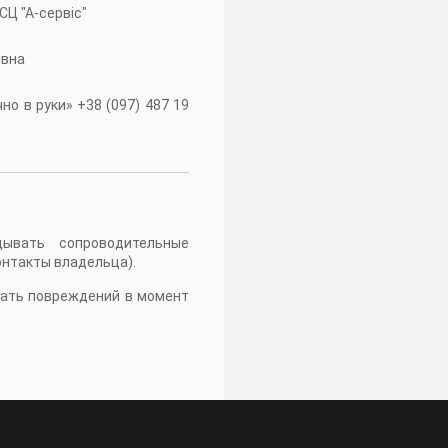
 СЦ "А-сервiс"
івна
о в руки» +38 (097) 487 19
дывать сопроводительные
онтакты владельца).
жать повреждений в момент