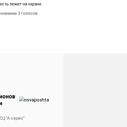
ость лежит на охране.
сновании
3
голосов
ионов
и
 СЦ "А-сервiс"