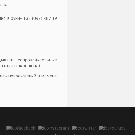
івна
о в руки» +38 (097) 487 19
дывать сопроводительные
онтакты владельца).
жать повреждений в момент