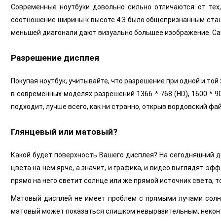
Современные ноутбуки довольно сильно отличаются от тех,
соотношение ширины к высоте 4:3 было общепризнанным стан
меньшей диагонали дают визуально большее изображение. Сам
Разрешение дисплея
Покупая ноутбук, учитывайте, что разрешение при одной и то
в современных моделях разрешений 1366 * 768 (HD), 1600 * 90
подходит, лучше всего, как ни странно, открыв вордовский фай
Глянцевый или матовый?
Какой будет поверхность Вашего дисплея? На сегодняшний д
цвета на нем ярче, а значит, и графика, и видео выглядят эф
прямо на него светит солнце или же прямой источник света, 
Матовый дисплей не имеет проблем с прямыми лучами солнца,
матовый может показаться слишком невыразительным, неконтр