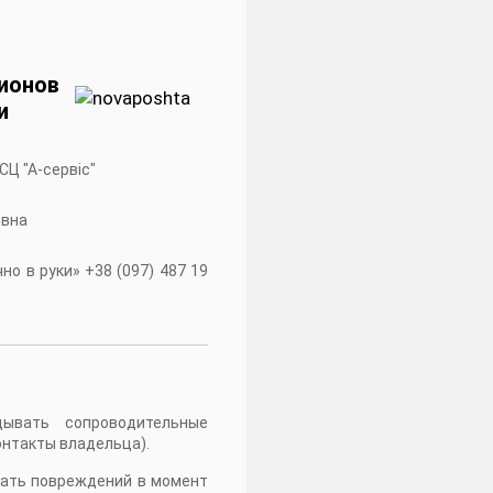
ионов
и
 СЦ "А-сервiс"
івна
о в руки» +38 (097) 487 19
дывать сопроводительные
онтакты владельца).
жать повреждений в момент