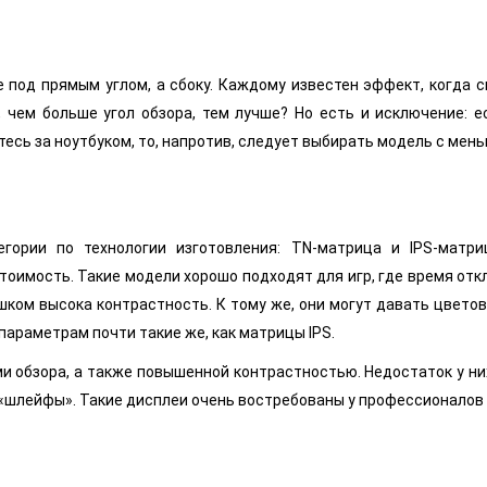
е под прямым углом, а сбоку. Каждому известен эффект, когда
, чем больше угол обзора, тем лучше? Но есть и исключение: 
есь за ноутбуком, то, напротив, следует выбирать модель с мень
гории по технологии изготовления: TN-матрица и IPS-матр
тоимость. Такие модели хорошо подходят для игр, где время отк
шком высока контрастность. К тому же, они могут давать цвето
араметрам почти такие же, как матрицы IPS.
 обзора, а также повышенной контрастностью. Недостаток у них
ь «шлейфы». Такие дисплеи очень востребованы у профессионалов 