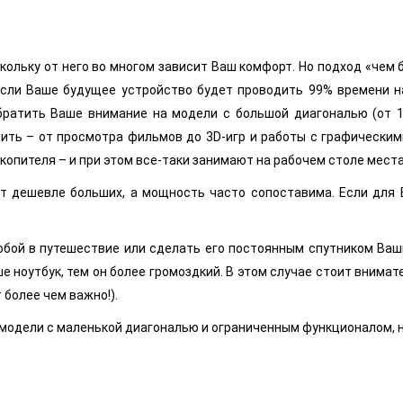
кольку от него во многом зависит Ваш комфорт. Но подход «чем 
 если Ваше будущее устройство будет проводить 99% времени н
ратить Ваше внимание на модели с большой диагональю (от 1
ить – от просмотра фильмов до 3D-игр и работы с графическими
опителя – и при этом все-таки занимают на рабочем столе мест
ят дешевле больших, а мощность часто сопоставима. Если для
собой в путешествие или сделать его постоянным спутником Ва
е ноутбук, тем он более громоздкий. В этом случае стоит внима
т более чем важно!).
 модели с маленькой диагональю и ограниченным функционалом, 