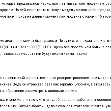
 которые продавались несколько лет назад, соотношением ст
дартом. Но сейчас встретить такую модель можно крайне редко,
ое популярное на данный момент соотношение сторон – 16:9 или 
й же диагонали может быть разным. По сути этот показатель – эт
0 (HD +) и 1920 *1080 (Full HD). Здесь все просто: чем больше 
л: здесь все недостатки будут видны как на ладони.
ень глянцевый экраны несколько распространеннее, чем матовые
фектнее. Ведь он отражает свет как зеркало. Впрочем, в этом есть
то изображение рассмотреть довольно сложно.
 и многие считают, что он удобнее, если работать в основном
астным. Какой выбрать – дело вкуса, для этого нужно взглянуть