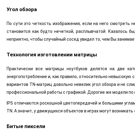
Угол обзора
По сути это четкость изображения, если на него смотреть н
становится как будто нечеткой, расплывчатой. Казалось бы
неприятно, чтобы случайный сосед увидел то, чем Вы занимает
Технология изготовлении матрицы
Практически все матрицы ноутбуков делятся на две кате
энергопотребление и, как правило, относительно невысокую с
вариантов TN-матриц довольно невелик угол обзора и не сли
профессиональной работы с графикой. Дорогие же модели по п
IPS отличаются роскошной цветопередачей и большими углами
TN. А значит, у движущихся объектов в играх могут возникат
Битые пиксели