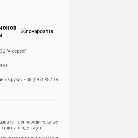
ионов
и
 СЦ "А-сервiс"
івна
о в руки» +38 (097) 487 19
дывать сопроводительные
онтакты владельца).