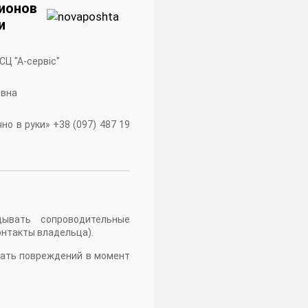
ионов
и
 СЦ "А-сервiс"
івна
о в руки» +38 (097) 487 19
дывать сопроводительные
онтакты владельца).
жать повреждений в момент